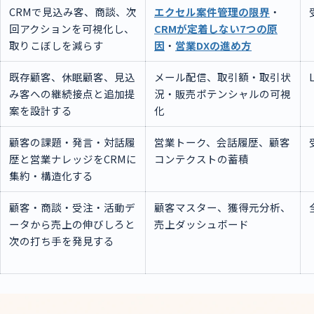
CRMで見込み客、商談、次
エクセル案件管理の限界
・
回アクションを可視化し、
CRMが定着しない7つの原
取りこぼしを減らす
因
・
営業DXの進め方
既存顧客、休眠顧客、見込
メール配信、取引額・取引状
み客への継続接点と追加提
況・販売ポテンシャルの可視
案を設計する
化
顧客の課題・発言・対話履
営業トーク、会話履歴、顧客
歴と営業ナレッジをCRMに
コンテクストの蓄積
集約・構造化する
顧客・商談・受注・活動デ
顧客マスター、獲得元分析、
ータから売上の伸びしろと
売上ダッシュボード
次の打ち手を発見する