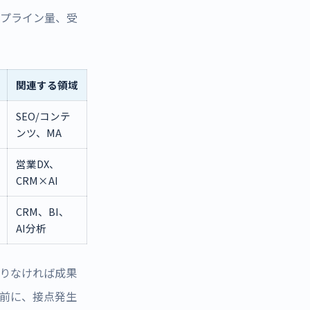
イプライン量、受
関連する領域
SEO/コンテ
ンツ、MA
営業DX、
CRM×AI
CRM、BI、
AI分析
足りなければ成果
す前に、接点発生