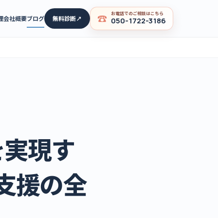
お電話でのご相談はこちら
理
会社概要
ブログ
無料診断
↗
050-1722-3186
を実現す
X支援の全