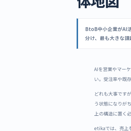
体地図
BtoB中小企業がA
分け、最も大きな課
AIを営業やマー
い。受注率や既
どれも大事です
う状態になりがち
上の構造に置く
etikaでは、売