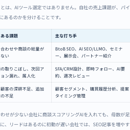
とは、AIツール選定ではありません。自社の売上課題が、パ
こにあるのかを分けることです。
くある課題
主な打ち手
い合わせや商談の総量が
BtoB SEO、AI SEO/LLMO、セミナ
りない
ー、展示会、パートナー紹介
談の取りこぼし、次回ア
SFA/CRM設計、即時フォロー、AI要
ション漏れ、属人化
約、週次レビュー
存顧客の深耕不足、追加
顧客セグメント、購買履歴分析、提案
案の不足
タイミング管理
わせが少ない会社に商談スコアリングAIを入れても、母数が
に、リードはあるのに初動が遅い会社では、SEO記事を増や