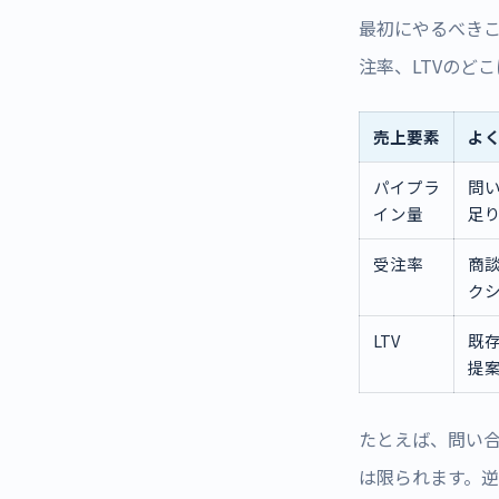
最初にやるべきこ
注率、LTVのど
売上要素
よ
パイプラ
問
イン量
足
受注率
商
ク
LTV
既
提
たとえば、問い合
は限られます。逆