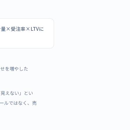
量×受注率×LTVに
わせを増やした
が見えない」とい
ツールではなく、売